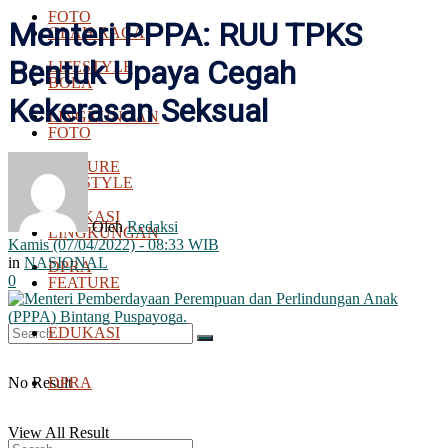
FOTO
Menteri PPPA: RUU TPKS
OLAH RAGA
Bentuk Upaya Cegah
LIFESTYLE
BOLA
Kekerasan Seksual
LINGKUNGAN
FOTO
FEATURE
LIFESTYLE
EDUKASI
Oleh
Redaksi
LINGKUNGAN
Kamis (07/04/2022) - 08:33 WIB
in
NASIONAL
DPRA
0
FEATURE
EDUKASI
No Result
DPRA
View All Result