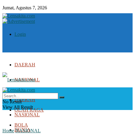
Jumat, Agustus 7, 2026
Login
DAERAH
NASIONAL
DUNIA
DAERAH
No Result
View All Result
OLAH RAGA
NASIONAL
BOLA
DUNIA
Home
NASIONAL