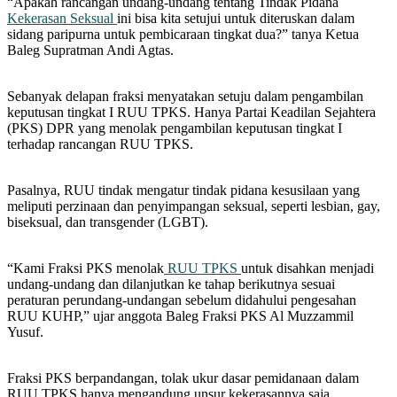
“Apakah rancangan undang-undang tentang Tindak Pidana
Kekerasan Seksual
ini bisa kita setujui untuk diteruskan dalam
sidang paripurna untuk pembicaraan tingkat dua?” tanya Ketua
Baleg Supratman Andi Agtas.
Sebanyak delapan fraksi menyatakan setuju dalam pengambilan
keputusan tingkat I RUU TPKS. Hanya Partai Keadilan Sejahtera
(PKS) DPR yang menolak pengambilan keputusan tingkat I
terhadap rancangan RUU TPKS.
Pasalnya, RUU tindak mengatur tindak pidana kesusilaan yang
meliputi perzinaan dan penyimpangan seksual, seperti lesbian, gay,
biseksual, dan transgender (LGBT).
“Kami Fraksi PKS menolak
RUU TPKS
untuk disahkan menjadi
undang-undang dan dilanjutkan ke tahap berikutnya sesuai
peraturan perundang-undangan sebelum didahului pengesahan
RUU KUHP,” ujar anggota Baleg Fraksi PKS Al Muzzammil
Yusuf.
Fraksi PKS berpandangan, tolak ukur dasar pemidanaan dalam
RUU TPKS hanya mengandung unsur kekerasannya saja.