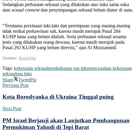
Sedangkan perbuatan seksual yang dilakukan atas suka sama suka
atau
sexual consent
dan penyimpangan seksual belum diatur di sana.
“Terutama perzinaan laki-laki dan perempuan yang masing-masing
tidak terikat perkawinan sah, karena masih merujuk Pasal 284
KUHP lama yang belum diubah. Serta perbuatan seksual sesama
jenis yang dilakukan orang dewasa, karena masih merujuk pada
Pasal 292 KUHP yang belum direvisi,” ujar Al Muzzammil.
Sumber:
Republika
Tags:
kekerasan seksual
pembahasan ruu tpks
pencegahan kekerasan
seksual
ruu tpks
Share
Tweet
Pin
Previous Post
Kota Borodyanka di Ukraina Tinggal puing
Next Post
PM Israel Berjanji akan Lanjutkan Pembangunan
Permukiman Yahudi di Tepi Barat