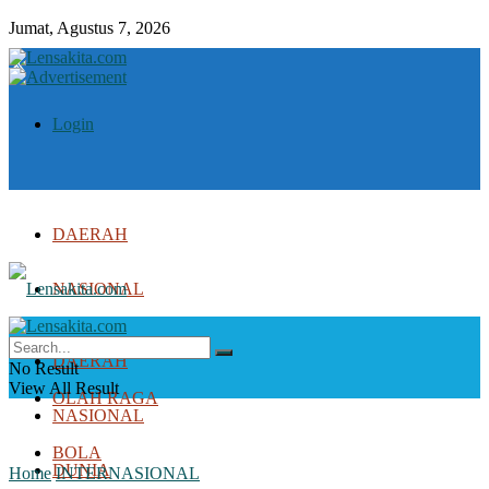
Jumat, Agustus 7, 2026
Login
DAERAH
NASIONAL
DUNIA
DAERAH
No Result
View All Result
OLAH RAGA
NASIONAL
BOLA
DUNIA
Home
INTERNASIONAL