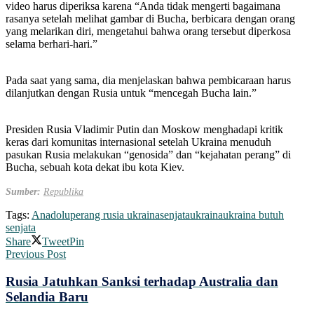
video harus diperiksa karena “Anda tidak mengerti bagaimana
rasanya setelah melihat gambar di Bucha, berbicara dengan orang
yang melarikan diri, mengetahui bahwa orang tersebut diperkosa
selama berhari-hari.”
Pada saat yang sama, dia menjelaskan bahwa pembicaraan harus
dilanjutkan dengan Rusia untuk “mencegah Bucha lain.”
Presiden Rusia Vladimir Putin dan Moskow menghadapi kritik
keras dari komunitas internasional setelah Ukraina menuduh
pasukan Rusia melakukan “genosida” dan “kejahatan perang” di
Bucha, sebuah kota dekat ibu kota Kiev.
Sumber:
Republika
Tags:
Anadolu
perang rusia ukraina
senjata
ukraina
ukraina butuh
senjata
Share
Tweet
Pin
Previous Post
Rusia Jatuhkan Sanksi terhadap Australia dan
Selandia Baru