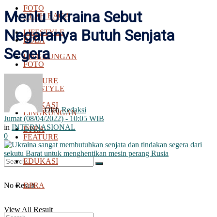
FOTO
Menlu Ukraina Sebut
OLAH RAGA
Negaranya Butuh Senjata
LIFESTYLE
BOLA
Segera
LINGKUNGAN
FOTO
FEATURE
LIFESTYLE
EDUKASI
Oleh
Redaksi
LINGKUNGAN
Jumat (08/04/2022) - 10:05 WIB
in
INTERNASIONAL
DPRA
0
FEATURE
EDUKASI
No Result
DPRA
View All Result