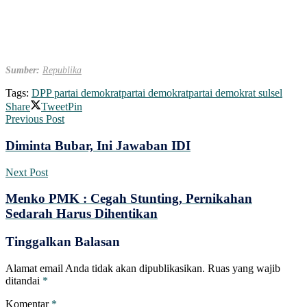
Sumber:
Republika
Tags:
DPP partai demokrat
partai demokrat
partai demokrat sulsel
Share
Tweet
Pin
Previous Post
Diminta Bubar, Ini Jawaban IDI
Next Post
Menko PMK : Cegah Stunting, Pernikahan
Sedarah Harus Dihentikan
Tinggalkan Balasan
Alamat email Anda tidak akan dipublikasikan.
Ruas yang wajib
ditandai
*
Komentar
*