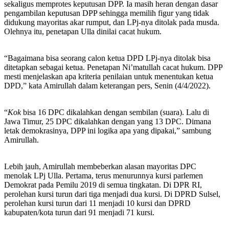
sekaligus memprotes keputusan DPP. Ia masih heran dengan dasar
pengambilan keputusan DPP sehingga memilih figur yang tidak
didukung mayoritas akar rumput, dan LPj-nya ditolak pada musda.
Olehnya itu, penetapan Ulla dinilai cacat hukum.
“Bagaimana bisa seorang calon ketua DPD LPj-nya ditolak bisa
ditetapkan sebagai ketua. Penetapan Ni’matullah cacat hukum. DPP
mesti menjelaskan apa kriteria penilaian untuk menentukan ketua
DPD,” kata Amirullah dalam keterangan pers, Senin (4/4/2022).
“
Kok
bisa 16 DPC dikalahkan dengan sembilan (suara). Lalu di
Jawa Timur, 25 DPC dikalahkan dengan yang 13 DPC. Dimana
letak demokrasinya, DPP ini logika apa yang dipakai,” sambung
Amirullah.
Lebih jauh, Amirullah membeberkan alasan mayoritas DPC
menolak LPj Ulla. Pertama, terus menurunnya kursi parlemen
Demokrat pada Pemilu 2019 di semua tingkatan. Di DPR RI,
perolehan kursi turun dari tiga menjadi dua kursi. Di DPRD Sulsel,
perolehan kursi turun dari 11 menjadi 10 kursi dan DPRD
kabupaten/kota turun dari 91 menjadi 71 kursi.