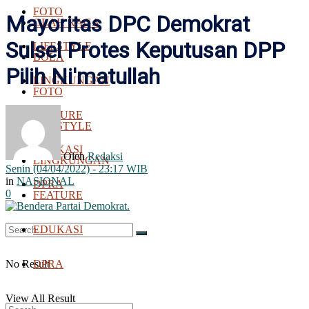
FOTO
Mayoritas DPC Demokrat
OLAH RAGA
Sulsel Protes Keputusan DPP
LIFESTYLE
BOLA
Pilih Ni'matullah
LINGKUNGAN
FOTO
FEATURE
LIFESTYLE
EDUKASI
Oleh
Redaksi
LINGKUNGAN
Senin (04/04/2022) - 23:17 WIB
in
NASIONAL
DPRA
0
FEATURE
EDUKASI
No Result
DPRA
View All Result