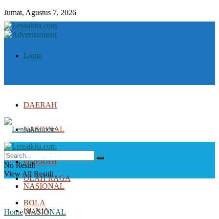
Jumat, Agustus 7, 2026
Login
DAERAH
NASIONAL
DUNIA
DAERAH
No Result
View All Result
OLAH RAGA
NASIONAL
BOLA
DUNIA
Home
NASIONAL