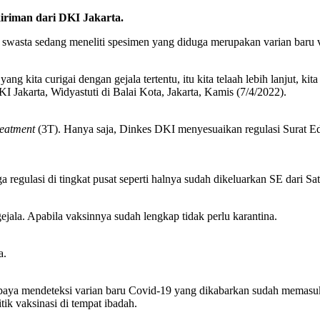
iriman dari DKI Jakarta.
ta sedang meneliti spesimen yang diduga merupakan varian baru viru
ang kita curigai dengan gejala tertentu, itu kita telaah lebih lanjut, k
I Jakarta, Widyastuti di Balai Kota, Jakarta, Kamis (7/4/2022).
reatment
(3T). Hanya saja, Dinkes DKI menyesuaikan regulasi Surat Ed
ga regulasi di tingkat pusat seperti halnya sudah dikeluarkan SE dari Sa
jala. Apabila vaksinnya sudah lengkap tidak perlu karantina.
a.
paya mendeteksi varian baru Covid-19 yang dikabarkan sudah memasuk
k vaksinasi di tempat ibadah.