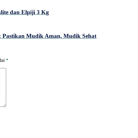
te dan Elpiji 3 Kg
 Pastikan Mudik Aman, Mudik Sehat
dai
*