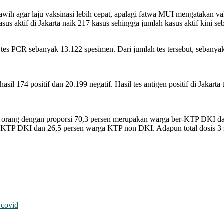
h agar laju vaksinasi lebih cepat, apalagi fatwa MUI mengatakan vak
s aktif di Jakarta naik 217 kasus sehingga jumlah kasus aktif kini se
 tes PCR sebanyak 13.122 spesimen. Dari jumlah tes tersebut, sebany
asil 174 positif dan 20.199 negatif. Hasil tes antigen positif di Jakart
133 orang dengan proporsi 70,3 persen merupakan warga ber-KTP DKI 
-KTP DKI dan 26,5 persen warga KTP non DKI. Adapun total dosis 3 s
 covid