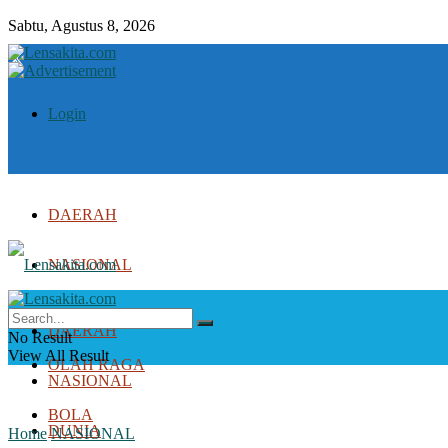
Sabtu, Agustus 8, 2026
Login
DAERAH
NASIONAL
DUNIA
DAERAH
No Result
View All Result
OLAH RAGA
NASIONAL
BOLA
DUNIA
Home
NASIONAL