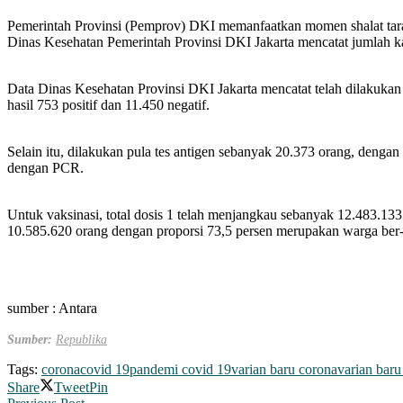
Pemerintah Provinsi (Pemprov) DKI memanfaatkan momen shalat tarawi
Dinas Kesehatan Pemerintah Provinsi DKI Jakarta mencatat jumlah kasu
Data Dinas Kesehatan Provinsi DKI Jakarta mencatat telah dilakukan
hasil 753 positif dan 11.450 negatif.
Selain itu, dilakukan pula tes antigen sebanyak 20.373 orang, dengan h
dengan PCR.
Untuk vaksinasi, total dosis 1 telah menjangkau sebanyak 12.483.
10.585.620 orang dengan proporsi 73,5 persen merupakan warga ber
sumber : Antara
Sumber:
Republika
Tags:
corona
covid 19
pandemi covid 19
varian baru corona
varian baru
Share
Tweet
Pin