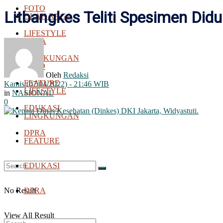
FOTO
Litbangkes Teliti Spesimen Did
OLAH RAGA
LIFESTYLE
BOLA
LINGKUNGAN
FOTO
Oleh
Redaksi
FEATURE
Kamis (07/04/2022) - 21:46 WIB
LIFESTYLE
in
NASIONAL
0
EDUKASI
LINGKUNGAN
DPRA
FEATURE
EDUKASI
No Result
DPRA
View All Result