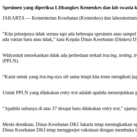
Spesimen yang diperiksa LItbangkes Kemenkes dan lab swasta k
JAKARTA — Kementerian Kesehatan (Kemenkes) dan laboratorium swas
“Kita prinsipnya tidak semua tapi ada beberapa spesimen atau sampel y
ada varian baru atau tidak,” kata Kepala Dinas Kesehatan (Dinkes) DK
Widyastuti menekankan tidak ada perbedaan terkait
tracing
,
testing
,
t
(PPLN).
“Kami untuk yang
tracing
-nya
sih
sama tetapi kita tentu mengikuti ju
Untuk PPLN yang dilakukan
entry test
adalah apabila menunjukkan ge
“Apabila suhunya di atas 37 derajat baru dilakukan
entry test
,” ujarny
Meski demikian, Dinas Kesehatan DKI Jakarta tetap meningkatkan u
Dinas Kesehatan DKI tetap menggenjot vaksinasi dengan membuka titi