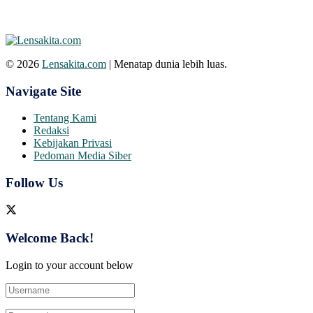
© 2026
Lensakita.com
| Menatap dunia lebih luas.
Navigate Site
Tentang Kami
Redaksi
Kebijakan Privasi
Pedoman Media Siber
Follow Us
Welcome Back!
Login to your account below