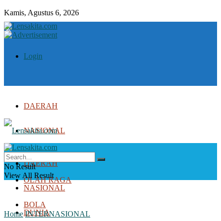
Kamis, Agustus 6, 2026
Login
DAERAH
NASIONAL
DUNIA
DAERAH
No Result
View All Result
OLAH RAGA
NASIONAL
BOLA
DUNIA
Home
INTERNASIONAL