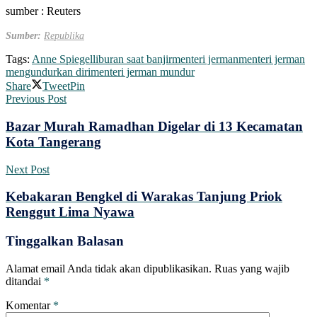
sumber : Reuters
Sumber:
Republika
Tags:
Anne Spiegel
liburan saat banjir
menteri jerman
menteri jerman
mengundurkan diri
menteri jerman mundur
Share
Tweet
Pin
Previous Post
Bazar Murah Ramadhan Digelar di 13 Kecamatan
Kota Tangerang
Next Post
Kebakaran Bengkel di Warakas Tanjung Priok
Renggut Lima Nyawa
Tinggalkan Balasan
Alamat email Anda tidak akan dipublikasikan.
Ruas yang wajib
ditandai
*
Komentar
*