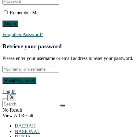
Remember Me
Forgotten Password?
Retrieve your password
Please enter your username or email address to reset your password.
Log In
No Result
View All Result
DAERAH
NASIONAL
DUNIA