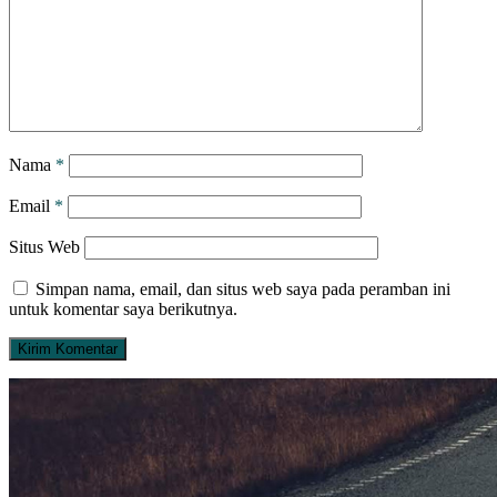
Nama
*
Email
*
Situs Web
Simpan nama, email, dan situs web saya pada peramban ini
untuk komentar saya berikutnya.