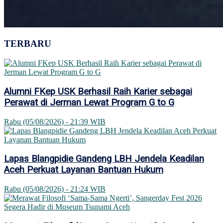
TERBARU
Alumni FKep USK Berhasil Raih Karier sebagai
Perawat di Jerman Lewat Program G to G
Rabu (05/08/2026) - 21:39 WIB
Lapas Blangpidie Gandeng LBH Jendela Keadilan
Aceh Perkuat Layanan Bantuan Hukum
Rabu (05/08/2026) - 21:24 WIB