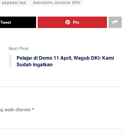
pegawai kpk
Sekretaris Jenderal KPK
Tweet
Pin
Next Post
Pelajar di Demo 11 April, Wagub DKI: Kami
Sudah Ingatkan
g wajib ditandai
*