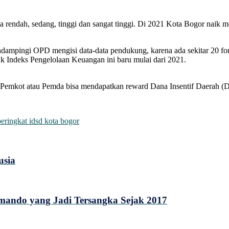
 rendah, sedang, tinggi dan sangat tinggi. Di 2021 Kota Bogor naik men
mpingi OPD mengisi data-data pendukung, karena ada sekitar 20 form y
uk Indeks Pengelolaan Keuangan ini baru mulai dari 2021.
 Pemkot atau Pemda bisa mendapatkan reward Dana Insentif Daerah (DID
peringkat idsd kota bogor
usia
mando yang Jadi Tersangka Sejak 2017