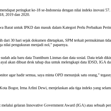
mendapat peringkat ke-18 se-Indonesia dengan nilai indeks inovasi 5
018, 2019 dan 2020.
wa Barat untuk IPKD dan masuk dalam Kategori Perlu Perbaikan Perin
 dari 30 hari sejak dokumen ditetapkan, SPM terkait permukiman tida
a nilai pengukuran menjadi nol,” paparnya.
udah ada baru data Trantibum Linmas dan data sosial. Data telah diki
ayal akan dibuat desk tahap dua untuk melengkapi data IDSD, IGA d
onitor agar hadir semua, saya minta OPD menunjuk satu orang,” tegasn
ta Bogor, Irma Arlini Dewi, menjelaskan ada tiga indeks yang selam
sat melalui gelaran Innovative Government Award (IGA) atau sebuah p