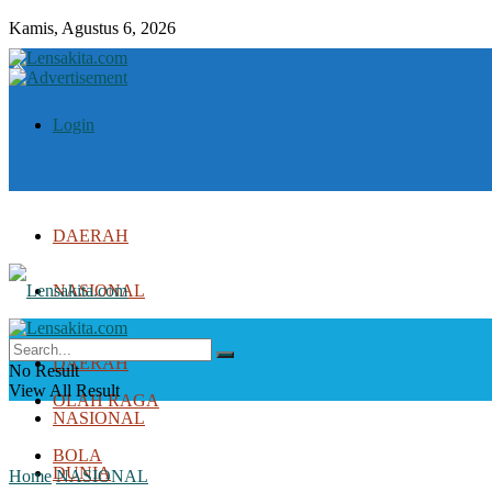
Kamis, Agustus 6, 2026
Login
DAERAH
NASIONAL
DUNIA
DAERAH
No Result
View All Result
OLAH RAGA
NASIONAL
BOLA
DUNIA
Home
NASIONAL