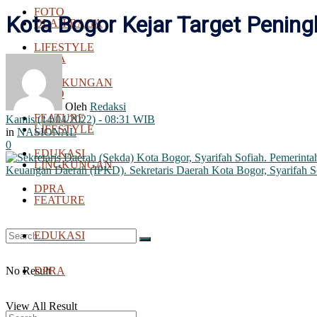
FOTO
Kota Bogor Kejar Target Pening
OLAH RAGA
LIFESTYLE
BOLA
LINGKUNGAN
FOTO
Oleh
Redaksi
FEATURE
Kamis (14/04/2022) - 08:31 WIB
LIFESTYLE
in
NASIONAL
0
EDUKASI
LINGKUNGAN
DPRA
FEATURE
EDUKASI
No Result
DPRA
View All Result