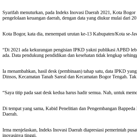
Syarifah menuturkan, pada Indeks Inovasi Daerah 2021, Kota Bogor 
pengelolaan keuangan daerah, dengan data yang diukur mulai dari 2
Kota Bogor, kata dia, menempati urutan ke-13 Kabupaten/Kota se-Ja
“Di 2021 ada kekurangan pengisian IPKD yakni publikasi APBD lebih
ada. Data pendukung pendidikan dan kesehatan tidak lengkap sehingg
Ia menambahkan, hasil desk (pembinaan) tahap satu, data IPKD yang s
Dinsos, Kecamatan Tanah Sareal dan Kecamatan Bogor Tengah. Tak 
“Saya titip pada saat desk kedua harus hadir semua. Nah, untuk mem
Di tempat yang sama, Kabid Penelitian dan Pengembangan Bappeda Ko
Daerah.
Irma menjelaskan, Indeks Inovasi Daerah diapresiasi pemerintah pu
inovasinya tinggi.