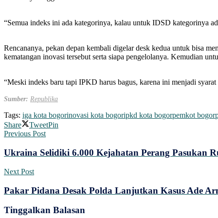
“Semua indeks ini ada kategorinya, kalau untuk IDSD kategorinya ada
Rencananya, pekan depan kembali digelar desk kedua untuk bisa menda
kematangan inovasi tersebut serta siapa pengelolanya. Kemudian unt
“Meski indeks baru tapi IPKD harus bagus, karena ini menjadi syarat
Sumber:
Republika
Tags:
iga kota bogor
inovasi kota bogor
ipkd kota bogor
pemkot bogor
Share
Tweet
Pin
Previous Post
Ukraina Selidiki 6.000 Kejahatan Perang Pasukan R
Next Post
Pakar Pidana Desak Polda Lanjutkan Kasus Ade Ar
Tinggalkan Balasan