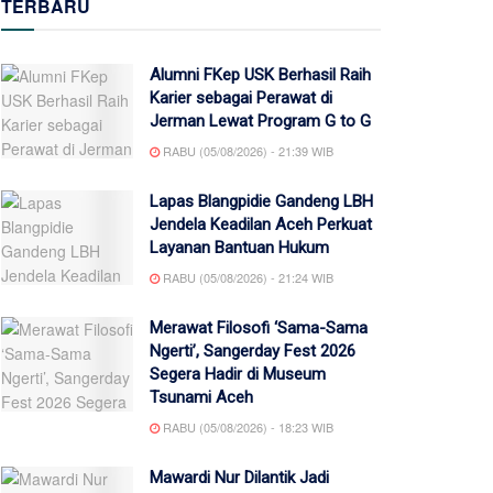
TERBARU
Alumni FKep USK Berhasil Raih
Karier sebagai Perawat di
Jerman Lewat Program G to G
RABU (05/08/2026) - 21:39 WIB
Lapas Blangpidie Gandeng LBH
Jendela Keadilan Aceh Perkuat
Layanan Bantuan Hukum
RABU (05/08/2026) - 21:24 WIB
Merawat Filosofi ‘Sama-Sama
Ngerti’, Sangerday Fest 2026
Segera Hadir di Museum
Tsunami Aceh
RABU (05/08/2026) - 18:23 WIB
Mawardi Nur Dilantik Jadi