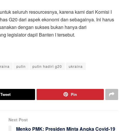
ntuk seluruh resourcesnya, karena kami dari Komisi I
has G20 dari aspek ekonomi dan sebagainya. Ini harus
aksanakan dengan sukses bukan hanya dari
ng legislator dapil Banten I tersebut.
raina
putin
putin hadiri g20
ukraina
Tweet
Pin
Next Post
Menko PMK: Presiden Minta Angka Covid-19