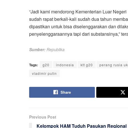
“Jadi kami mendorong Kementerian Luar Negeri u
sudah rapat berkali-kali sudah dua tahun memba
dipastikan untuk bisa diselenggarakan dan dil
penyelenggaraannya tapi dari substansinya,” tera
Sumber:
Republika
Tags:
g20
indonesia
ktt g20
perang rusia uk
vladimir putin
Share
Previous Post
Kelompok HAM Tuduh Pasukan Regional