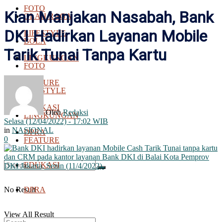
FOTO
Kian Manjakan Nasabah, Bank
OLAH RAGA
DKI Hadirkan Layanan Mobile
LIFESTYLE
BOLA
Tarik Tunai Tanpa Kartu
LINGKUNGAN
FOTO
FEATURE
LIFESTYLE
EDUKASI
Oleh
Redaksi
LINGKUNGAN
Selasa (12/04/2022) - 17:02 WIB
in
NASIONAL
DPRA
0
FEATURE
EDUKASI
No Result
DPRA
View All Result