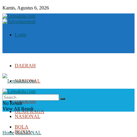
Kamis, Agustus 6, 2026
Login
DAERAH
NASIONAL
DUNIA
DAERAH
No Result
View All Result
OLAH RAGA
NASIONAL
BOLA
DUNIA
Home
NASIONAL