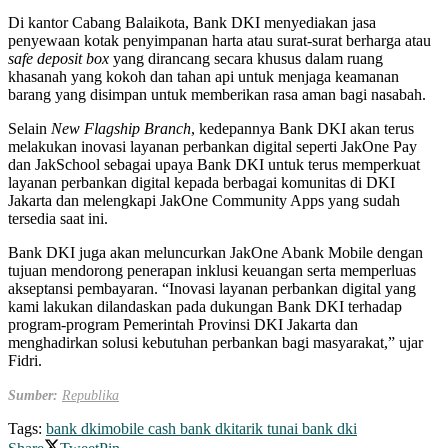
Di kantor Cabang Balaikota, Bank DKI menyediakan jasa
penyewaan kotak penyimpanan harta atau surat-surat berharga atau
safe deposit box
yang dirancang secara khusus dalam ruang
khasanah yang kokoh dan tahan api untuk menjaga keamanan
barang yang disimpan untuk memberikan rasa aman bagi nasabah.
Selain
New Flagship Branch
, kedepannya Bank DKI akan terus
melakukan inovasi layanan perbankan digital seperti JakOne Pay
dan JakSchool sebagai upaya Bank DKI untuk terus memperkuat
layanan perbankan digital kepada berbagai komunitas di DKI
Jakarta dan melengkapi JakOne Community Apps yang sudah
tersedia saat ini.
Bank DKI juga akan meluncurkan JakOne Abank Mobile dengan
tujuan mendorong penerapan inklusi keuangan serta memperluas
akseptansi pembayaran. “Inovasi layanan perbankan digital yang
kami lakukan dilandaskan pada dukungan Bank DKI terhadap
program-program Pemerintah Provinsi DKI Jakarta dan
menghadirkan solusi kebutuhan perbankan bagi masyarakat,” ujar
Fidri.
Sumber:
Republika
Tags:
bank dki
mobile cash bank dki
tarik tunai bank dki