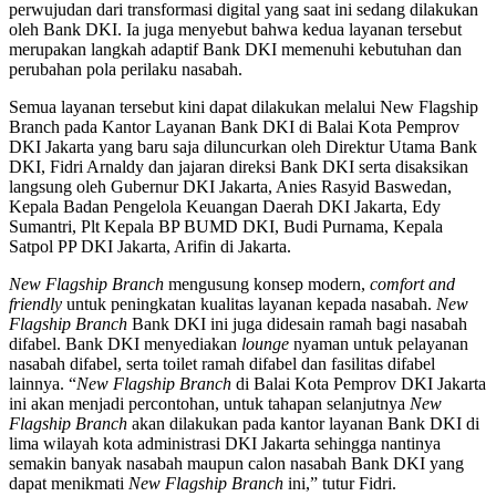
perwujudan dari transformasi digital yang saat ini sedang dilakukan
oleh Bank DKI. Ia juga menyebut bahwa kedua layanan tersebut
merupakan langkah adaptif Bank DKI memenuhi kebutuhan dan
perubahan pola perilaku nasabah.
Semua layanan tersebut kini dapat dilakukan melalui New Flagship
Branch pada Kantor Layanan Bank DKI di Balai Kota Pemprov
DKI Jakarta yang baru saja diluncurkan oleh Direktur Utama Bank
DKI, Fidri Arnaldy dan jajaran direksi Bank DKI serta disaksikan
langsung oleh Gubernur DKI Jakarta, Anies Rasyid Baswedan,
Kepala Badan Pengelola Keuangan Daerah DKI Jakarta, Edy
Sumantri, Plt Kepala BP BUMD DKI, Budi Purnama, Kepala
Satpol PP DKI Jakarta, Arifin di Jakarta.
New Flagship Branch
mengusung konsep modern,
comfort and
friendly
untuk peningkatan kualitas layanan kepada nasabah.
New
Flagship Branch
Bank DKI ini juga didesain ramah bagi nasabah
difabel. Bank DKI menyediakan
lounge
nyaman untuk pelayanan
nasabah difabel, serta toilet ramah difabel dan fasilitas difabel
lainnya. “
New Flagship Branch
di Balai Kota Pemprov DKI Jakarta
ini akan menjadi percontohan, untuk tahapan selanjutnya
New
Flagship Branch
akan dilakukan pada kantor layanan Bank DKI di
lima wilayah kota administrasi DKI Jakarta sehingga nantinya
semakin banyak nasabah maupun calon nasabah Bank DKI yang
dapat menikmati
New Flagship Branch
ini,” tutur Fidri.