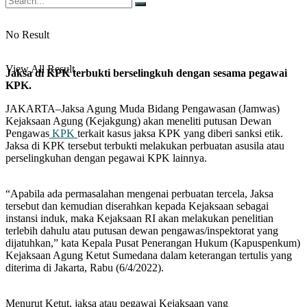
No Result
View All Result
Jaksa di KPK terbukti berselingkuh dengan sesama pegawai
KPK.
JAKARTA–Jaksa Agung Muda Bidang Pengawasan (Jamwas)
Kejaksaan Agung (Kejakgung) akan meneliti putusan Dewan
Pengawas
KPK
terkait kasus jaksa KPK yang diberi sanksi etik.
Jaksa di KPK tersebut terbukti melakukan perbuatan asusila atau
perselingkuhan dengan pegawai KPK lainnya.
“Apabila ada permasalahan mengenai perbuatan tercela, Jaksa
tersebut dan kemudian diserahkan kepada Kejaksaan sebagai
instansi induk, maka Kejaksaan RI akan melakukan penelitian
terlebih dahulu atau putusan dewan pengawas/inspektorat yang
dijatuhkan,” kata Kepala Pusat Penerangan Hukum (Kapuspenkum)
Kejaksaan Agung Ketut Sumedana dalam keterangan tertulis yang
diterima di Jakarta, Rabu (6/4/2022).
Menurut Ketut, jaksa atau pegawai Kejaksaan yang