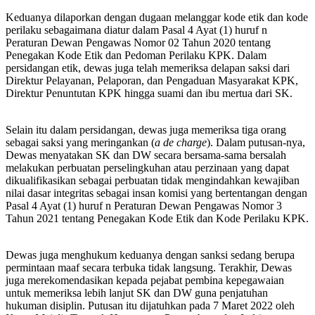
Keduanya dilaporkan dengan dugaan melanggar kode etik dan kode
perilaku sebagaimana diatur dalam Pasal 4 Ayat (1) huruf n
Peraturan Dewan Pengawas Nomor 02 Tahun 2020 tentang
Penegakan Kode Etik dan Pedoman Perilaku KPK. Dalam
persidangan etik, dewas juga telah memeriksa delapan saksi dari
Direktur Pelayanan, Pelaporan, dan Pengaduan Masyarakat KPK,
Direktur Penuntutan KPK hingga suami dan ibu mertua dari SK.
Selain itu dalam persidangan, dewas juga memeriksa tiga orang
sebagai saksi yang meringankan (
a de charge
). Dalam putusan-nya,
Dewas menyatakan SK dan DW secara bersama-sama bersalah
melakukan perbuatan perselingkuhan atau perzinaan yang dapat
dikualifikasikan sebagai perbuatan tidak mengindahkan kewajiban
nilai dasar integritas sebagai insan komisi yang bertentangan dengan
Pasal 4 Ayat (1) huruf n Peraturan Dewan Pengawas Nomor 3
Tahun 2021 tentang Penegakan Kode Etik dan Kode Perilaku KPK.
Dewas juga menghukum keduanya dengan sanksi sedang berupa
permintaan maaf secara terbuka tidak langsung. Terakhir, Dewas
juga merekomendasikan kepada pejabat pembina kepegawaian
untuk memeriksa lebih lanjut SK dan DW guna penjatuhan
hukuman disiplin. Putusan itu dijatuhkan pada 7 Maret 2022 oleh