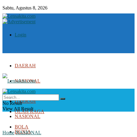
Sabtu, Agustus 8, 2026
Login
DAERAH
NASIONAL
DUNIA
DAERAH
No Result
View All Result
OLAH RAGA
NASIONAL
BOLA
DUNIA
Home
NASIONAL