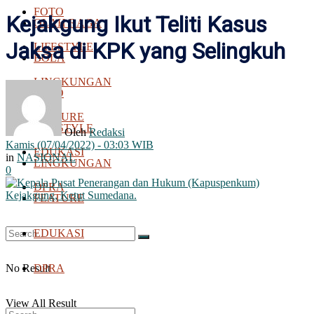
FOTO
Kejakgung Ikut Teliti Kasus
OLAH RAGA
Jaksa di KPK yang Selingkuh
LIFESTYLE
BOLA
LINGKUNGAN
FOTO
FEATURE
LIFESTYLE
Oleh
Redaksi
Kamis (07/04/2022) - 03:03 WIB
EDUKASI
in
NASIONAL
LINGKUNGAN
0
DPRA
FEATURE
EDUKASI
No Result
DPRA
View All Result