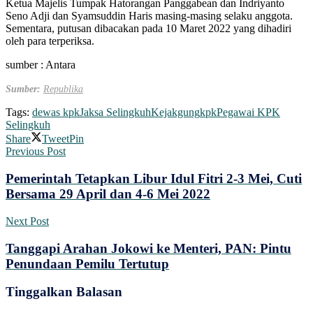
Ketua Majelis Tumpak Hatorangan Panggabean dan Indriyanto
Seno Adji dan Syamsuddin Haris masing-masing selaku anggota.
Sementara, putusan dibacakan pada 10 Maret 2022 yang dihadiri
oleh para terperiksa.
sumber : Antara
Sumber:
Republika
Tags:
dewas kpk
Jaksa Selingkuh
Kejakgung
kpk
Pegawai KPK
Selingkuh
Share
Tweet
Pin
Previous Post
Pemerintah Tetapkan Libur Idul Fitri 2-3 Mei, Cuti
Bersama 29 April dan 4-6 Mei 2022
Next Post
Tanggapi Arahan Jokowi ke Menteri, PAN: Pintu
Penundaan Pemilu Tertutup
Tinggalkan Balasan