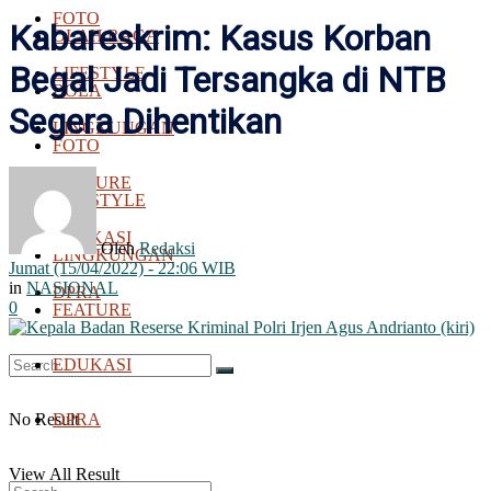
FOTO
Kabareskrim: Kasus Korban
OLAH RAGA
Begal Jadi Tersangka di NTB
LIFESTYLE
BOLA
Segera Dihentikan
LINGKUNGAN
FOTO
FEATURE
LIFESTYLE
EDUKASI
Oleh
Redaksi
LINGKUNGAN
Jumat (15/04/2022) - 22:06 WIB
in
NASIONAL
DPRA
0
FEATURE
EDUKASI
No Result
DPRA
View All Result