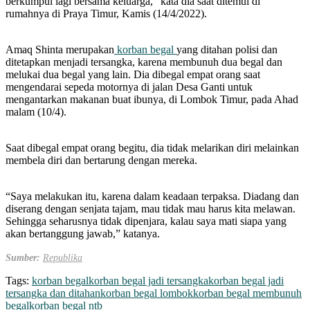
berkumpul lagi bersama keluarga,” kata dia saat ditemui di
rumahnya di Praya Timur, Kamis (14/4/2022).
Amaq Shinta merupakan
korban begal
yang ditahan polisi dan
ditetapkan menjadi tersangka, karena membunuh dua begal dan
melukai dua begal yang lain. Dia dibegal empat orang saat
mengendarai sepeda motornya di jalan Desa Ganti untuk
mengantarkan makanan buat ibunya, di Lombok Timur, pada Ahad
malam (10/4).
Saat dibegal empat orang begitu, dia tidak melarikan diri melainkan
membela diri dan bertarung dengan mereka.
“Saya melakukan itu, karena dalam keadaan terpaksa. Diadang dan
diserang dengan senjata tajam, mau tidak mau harus kita melawan.
Sehingga seharusnya tidak dipenjara, kalau saya mati siapa yang
akan bertanggung jawab,” katanya.
Sumber:
Republika
Tags:
korban begal
korban begal jadi tersangka
korban begal jadi
tersangka dan ditahan
korban begal lombok
korban begal membunuh
begal
korban begal ntb