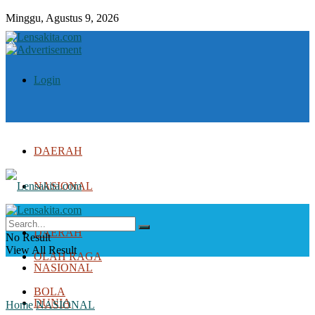
Minggu, Agustus 9, 2026
Login
DAERAH
NASIONAL
DUNIA
DAERAH
No Result
View All Result
OLAH RAGA
NASIONAL
BOLA
DUNIA
Home
NASIONAL