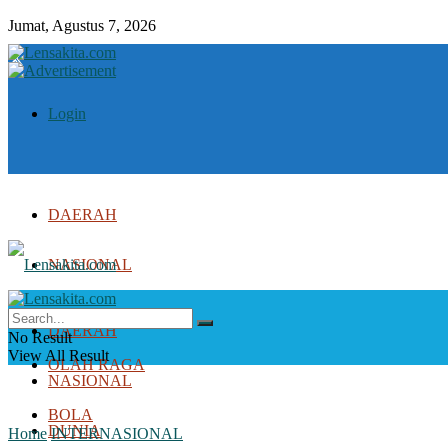
Jumat, Agustus 7, 2026
Login
DAERAH
NASIONAL
DUNIA
DAERAH
No Result
View All Result
OLAH RAGA
NASIONAL
BOLA
DUNIA
Home
INTERNASIONAL