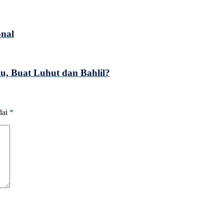
onal
u, Buat Luhut dan Bahlil?
dai
*