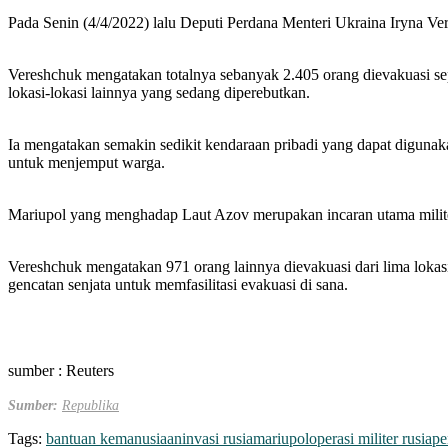
Pada Senin (4/4/2022) lalu Deputi Perdana Menteri Ukraina Iryna V
Vereshchuk mengatakan totalnya sebanyak 2.405 orang dievakuasi se
lokasi-lokasi lainnya yang sedang diperebutkan.
Ia mengatakan semakin sedikit kendaraan pribadi yang dapat digunak
untuk menjemput warga.
Mariupol yang menghadap Laut Azov merupakan incaran utama militer
Vereshchuk mengatakan 971 orang lainnya dievakuasi dari lima lokas
gencatan senjata untuk memfasilitasi evakuasi di sana.
sumber : Reuters
Sumber:
Republika
Tags:
bantuan kemanusiaan
invasi rusia
mariupol
operasi militer rusia
pe