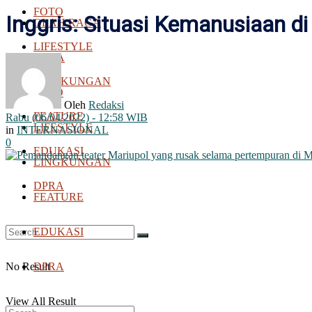
FOTO
Inggris: Situasi Kemanusiaan d
OLAH RAGA
LIFESTYLE
BOLA
LINGKUNGAN
FOTO
Oleh
Redaksi
FEATURE
Rabu (06/04/2022) - 12:58 WIB
LIFESTYLE
in
INTERNASIONAL
0
EDUKASI
LINGKUNGAN
DPRA
FEATURE
EDUKASI
No Result
DPRA
View All Result