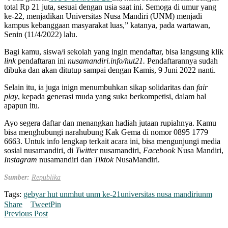
total Rp 21 juta, sesuai dengan usia saat ini. Semoga di umur yang
ke-22, menjadikan Universitas Nusa Mandiri (UNM) menjadi
kampus kebanggaan masyarakat luas,” katanya, pada wartawan,
Senin (11/4/2022) lalu.
Bagi kamu, siswa/i sekolah yang ingin mendaftar, bisa langsung klik
link
pendaftaran ini
nusamandiri.info/hut21.
Pendaftarannya sudah
dibuka dan akan ditutup sampai dengan Kamis, 9 Juni 2022 nanti.
Selain itu, ia juga inign menumbuhkan sikap solidaritas dan
fair
play
, kepada generasi muda yang suka berkompetisi, dalam hal
apapun itu.
Ayo segera daftar dan menangkan hadiah jutaan rupiahnya. Kamu
bisa menghubungi narahubung Kak Gema di nomor 0895 1779
6663. Untuk info lengkap terkait acara ini, bisa mengunjungi media
sosial nusamandiri, di
Twitter
nusamandiri,
Facebook
Nusa Mandiri,
Instagram
nusamandiri dan
Tiktok
NusaMandiri.
Sumber:
Republika
Tags:
gebyar hut unm
hut unm ke-21
universitas nusa mandiri
unm
Share
Tweet
Pin
Previous Post