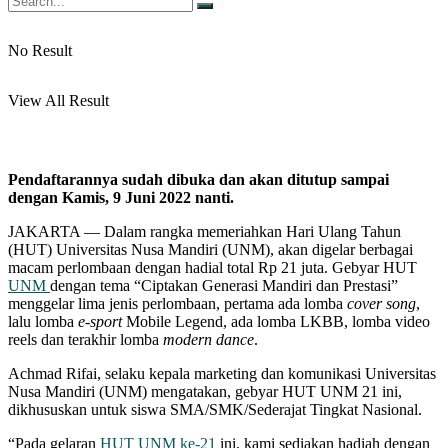
No Result
View All Result
Pendaftarannya sudah dibuka dan akan ditutup sampai
dengan Kamis, 9 Juni 2022 nanti.
JAKARTA — Dalam rangka memeriahkan Hari Ulang Tahun
(HUT) Universitas Nusa Mandiri (UNM), akan digelar berbagai
macam perlombaan dengan hadial total Rp 21 juta. Gebyar HUT
UNM
dengan tema “Ciptakan Generasi Mandiri dan Prestasi”
menggelar lima jenis perlombaan, pertama ada lomba
cover song
,
lalu lomba
e-sport
Mobile Legend, ada lomba LKBB, lomba video
reels dan terakhir lomba
modern dance
.
Achmad Rifai, selaku kepala marketing dan komunikasi Universitas
Nusa Mandiri (UNM) mengatakan, gebyar HUT UNM 21 ini,
dikhususkan untuk siswa SMA/SMK/Sederajat Tingkat Nasional.
“Pada gelaran
HUT UNM ke-21
ini, kami sediakan hadiah dengan