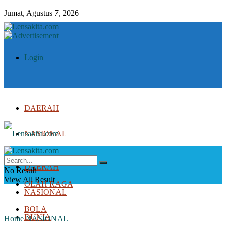
Jumat, Agustus 7, 2026
Login
DAERAH
NASIONAL
DUNIA
DAERAH
No Result
View All Result
OLAH RAGA
NASIONAL
BOLA
DUNIA
Home
NASIONAL