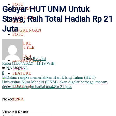
FOTO
Gebyar HUT UNM Untuk
OLAH RAGA
Siswa, Raih Total Hadiah Rp 21
LIFESTYLE
BOLA
Juta
LINGKUNGAN
FOTO
FEATURE
LIFESTYLE
EDUKASI
Oleh
Redaksi
LINGKUNGAN
Rabu (13/04/2022) - 11:19 WIB
in
NASIONAL
DPRA
0
FEATURE
EDUKASI
No Result
DPRA
View All Result