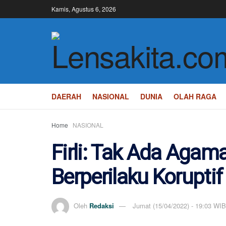
Kamis, Agustus 6, 2026
DAERAH
NASIONAL
DUNIA
OLAH RAGA
Home
NASIONAL
Firli: Tak Ada Aga
Berperilaku Koruptif
Oleh
Redaksi
Jumat (15/04/2022) - 19:03 WIB