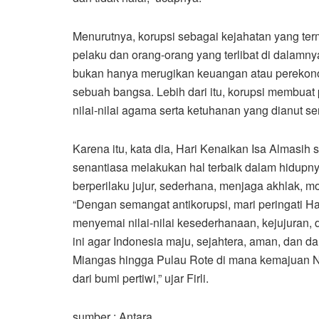
Menurutnya, korupsi sebagai kejahatan yang te
pelaku dan orang-orang yang terlibat di dalamnya
bukan hanya merugikan keuangan atau perekon
sebuah bangsa. Lebih dari itu, korupsi membuat 
nilai-nilai agama serta ketuhanan yang dianut sert
Karena itu, kata dia, Hari Kenaikan Isa Almas
senantiasa melakukan hal terbaik dalam hidupn
berperilaku jujur, sederhana, menjaga akhlak, mor
“Dengan semangat antikorupsi, mari peringati H
menyemai nilai-nilai kesederhanaan, kejujuran,
ini agar Indonesia maju, sejahtera, aman, dan 
Miangas hingga Pulau Rote di mana kemajuan NK
dari bumi pertiwi,” ujar Firli.
sumber : Antara