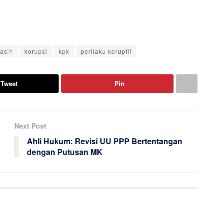
asih
korupsi
kpk
perilaku koruptif
Tweet
Pin
Next Post
Ahli Hukum: Revisi UU PPP Bertentangan
dengan Putusan MK