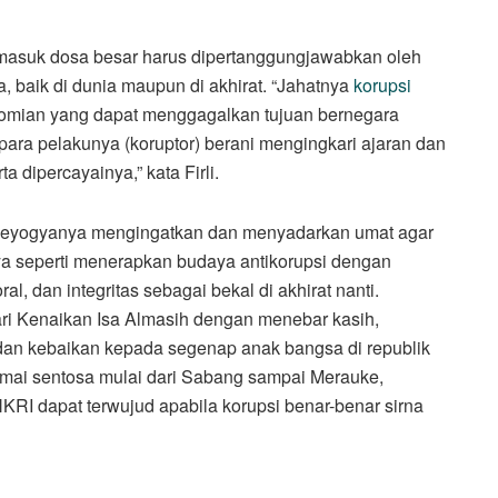
rmasuk dosa besar harus dipertanggungjawabkan oleh
, baik di dunia maupun di akhirat. “Jahatnya
korupsi
omian yang dapat menggagalkan tujuan bernegara
para pelakunya (koruptor) berani mengingkari ajaran dan
a dipercayainya,” kata Firli.
ih seyogyanya mengingatkan dan menyadarkan umat agar
ya seperti menerapkan budaya antikorupsi dengan
al, dan integritas sebagai bekal di akhirat nanti.
ari Kenaikan Isa Almasih dengan menebar kasih,
 dan kebaikan kepada segenap anak bangsa di republik
damai sentosa mulai dari Sabang sampai Merauke,
RI dapat terwujud apabila korupsi benar-benar sirna