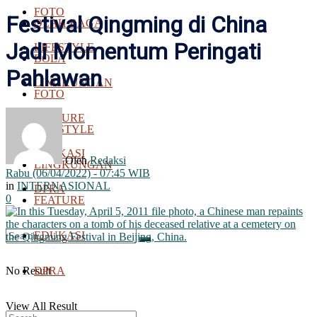
FOTO
Festival Qingming di China
OLAH RAGA
Jadi Momentum Peringati
LIFESTYLE
BOLA
Pahlawan
LINGKUNGAN
FOTO
FEATURE
LIFESTYLE
EDUKASI
Oleh
Redaksi
LINGKUNGAN
Rabu (06/04/2022) - 07:45 WIB
in
INTERNASIONAL
DPRA
0
FEATURE
EDUKASI
No Result
DPRA
View All Result