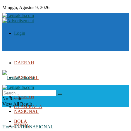
Minggu, Agustus 9, 2026
Login
DAERAH
NASIONAL
DUNIA
DAERAH
No Result
View All Result
OLAH RAGA
NASIONAL
BOLA
DUNIA
Home
INTERNASIONAL