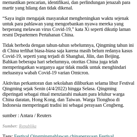
memastikan pencarian, identifikasi, dan perlindungan jenazah para
martir yang hilang dan tidak dikenal.
“Saya ingin mengajak masyarakat mengheningkan waktu sejenak
untuk para pahlawan yang mengorbankan nyawa mereka yang
berperang melawan virus Covid-19,” kata Xi seperti dikutip laman
resmi Departemen Pertahanan China.
Tidak berbeda dengan tahun-tahun sebelumnya, Qingming tahun ini
di China terlihat biasa-biasa saja karena masih belum redanya kasus
Covid-19, seperti yang terjadi di Shanghai, Jilin, dan Beijing.
Bahkan beberapa hari sebelumnya, otoritas China juga telah
memperingatkan warganya agar tidak mudik untuk menghindari
meluasnya wabah Covid-19 varian Omicron.
Aktivitas perkantoran dan sekolahan diliburkan selama libur Festival
Qingming sejak Senin (4/4/2022) hingga Selasa. Qingming
diperingati sebagai ritual menziarahi makam para leluhur warga
China daratan, Hong Kong, dan Taiwan. Warga Tionghoa di
Indonesia memperingati tradisi ini sebagai perayaan Cengbeng.
sumber : Antara / Reuters
Sumber:
Republika
Tags:
Festival Qingming
pahlawan china
perayaan Festival