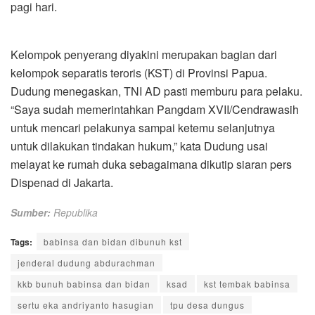
pagi hari.
Kelompok penyerang diyakini merupakan bagian dari
kelompok separatis teroris (KST) di Provinsi Papua.
Dudung menegaskan, TNI AD pasti memburu para pelaku.
“Saya sudah memerintahkan Pangdam XVII/Cendrawasih
untuk mencari pelakunya sampai ketemu selanjutnya
untuk dilakukan tindakan hukum,” kata Dudung usai
melayat ke rumah duka sebagaimana dikutip siaran pers
Dispenad di Jakarta.
Sumber:
Republika
Tags:
babinsa dan bidan dibunuh kst
jenderal dudung abdurachman
kkb bunuh babinsa dan bidan
ksad
kst tembak babinsa
sertu eka andriyanto hasugian
tpu desa dungus