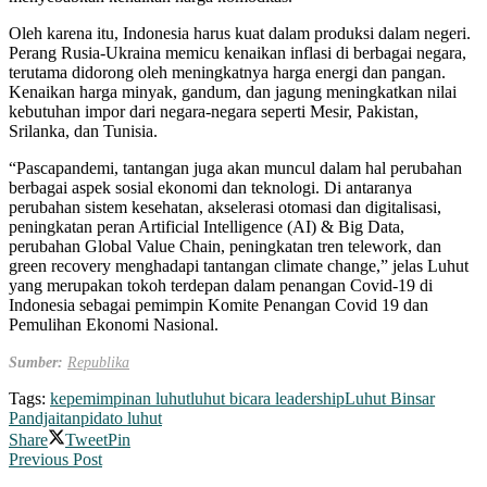
Oleh karena itu, Indonesia harus kuat dalam produksi dalam negeri.
Perang Rusia-Ukraina memicu kenaikan inflasi di berbagai negara,
terutama didorong oleh meningkatnya harga energi dan pangan.
Kenaikan harga minyak, gandum, dan jagung meningkatkan nilai
kebutuhan impor dari negara-negara seperti Mesir, Pakistan,
Srilanka, dan Tunisia.
“Pascapandemi, tantangan juga akan muncul dalam hal perubahan
berbagai aspek sosial ekonomi dan teknologi. Di antaranya
perubahan sistem kesehatan, akselerasi otomasi dan digitalisasi,
peningkatan peran Artificial Intelligence (AI) & Big Data,
perubahan Global Value Chain, peningkatan tren telework, dan
green recovery menghadapi tantangan climate change,” jelas Luhut
yang merupakan tokoh terdepan dalam penangan Covid-19 di
Indonesia sebagai pemimpin Komite Penangan Covid 19 dan
Pemulihan Ekonomi Nasional.
Sumber:
Republika
Tags:
kepemimpinan luhut
luhut bicara leadership
Luhut Binsar
Pandjaitan
pidato luhut
Share
Tweet
Pin
Previous Post