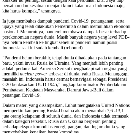
karakter itu penting, sesuai dengan kata perbuatan kita. Saya titip
persatuan dan kesatuan menjadi kunci kalau mau Indonesia maju,
kita harus kompak,” terangnya.
Ia juga membahas dampak pandemi Covid-19, penanganan, serta
upaya yang telah dilakukan Pemerintah dalam memulihkan ekonomi
nasional. Menurutnya, pandemi membawa dampak besar terhadap
perekonomian negara dunia. Masih banyak negara yang level PDB-
nya belum kembali ke tingkat sebelum pandemi namun posisi
Indonesia saat ini sudah kembali (rebound).
“Pandemi belum berakhir, tetapi dunia dihadapkan pada tantangan
baru, yakni invasi Rusia ke Ukraina. Yang menjadi lebih penting
adalah pertama kali Amerika Serikat menghadapi satu negara yang
memiliki
nuclear power
terbesar di dunia, yaitu Rusia. Menanggapi
masalah ini, Indonesia harus cermat bernavigasi sebagai Presidensi
G20 berdasarkan UUD 1945,” ungkap koordinator Pemberlakuan
Pembatasan Kegiatan Masyarakat Darurat Jawa-Bali dalam
penangan Covid-19.
Dalam materi yang disampaikan, Luhut mengatakan United Nations
memperkirakan perang Rusia-Ukraina akan menambah 7,6 -13,1
juta orang kelaparan di seluruh dunia, dan Indonesia tidak termasuk
dalam kategori tersebut. Rusia dan Ukraina berperan penting
terhadap ekspor komoditas energi, pangan, dan logam dunia yang
menyebabkan kenaikan harga komoditas.