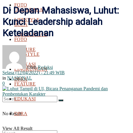
FOTO
Di Depan Mahasiswa, Luhut:
OLAH RAGA
Kunci Leadership adalah
LIFESTYLE
BOLA
Keteladanan
LINGKUNGAN
FOTO
FEATURE
LIFESTYLE
EDUKASI
Oleh
Redaksi
LINGKUNGAN
Selasa (12/04/2022) - 21:49 WIB
in
NASIONAL
DPRA
0
FEATURE
EDUKASI
No Result
DPRA
View All Result