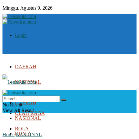
Minggu, Agustus 9, 2026
Login
DAERAH
NASIONAL
DUNIA
DAERAH
No Result
View All Result
OLAH RAGA
NASIONAL
BOLA
DUNIA
Home
NASIONAL