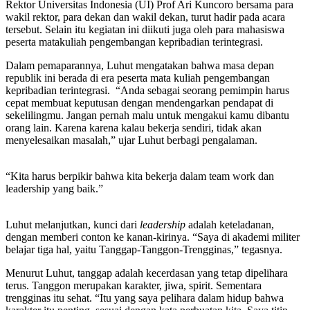
Rektor Universitas Indonesia (UI) Prof Ari Kuncoro bersama para
wakil rektor, para dekan dan wakil dekan, turut hadir pada acara
tersebut. Selain itu kegiatan ini diikuti juga oleh para mahasiswa
peserta matakuliah pengembangan kepribadian terintegrasi.
Dalam pemaparannya, Luhut mengatakan bahwa masa depan
republik ini berada di era peserta mata kuliah pengembangan
kepribadian terintegrasi. “Anda sebagai seorang pemimpin harus
cepat membuat keputusan dengan mendengarkan pendapat di
sekelilingmu. Jangan pernah malu untuk mengakui kamu dibantu
orang lain. Karena karena kalau bekerja sendiri, tidak akan
menyelesaikan masalah,” ujar Luhut berbagi pengalaman.
“Kita harus berpikir bahwa kita bekerja dalam team work dan
leadership yang baik.”
Luhut melanjutkan, kunci dari
leadership
adalah keteladanan,
dengan memberi conton ke kanan-kirinya. “Saya di akademi militer
belajar tiga hal, yaitu Tanggap-Tanggon-Trengginas,” tegasnya.
Menurut Luhut, tanggap adalah kecerdasan yang tetap dipelihara
terus. Tanggon merupakan karakter, jiwa, spirit. Sementara
trengginas itu sehat. “Itu yang saya pelihara dalam hidup bahwa