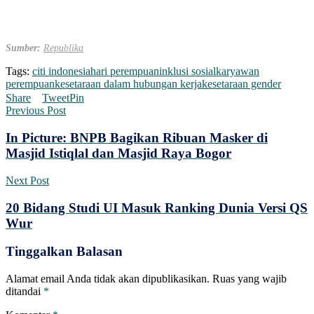
Sumber:
Republika
Tags:
citi indonesia
hari perempuan
inklusi sosial
karyawan
perempuan
kesetaraan dalam hubungan kerja
kesetaraan gender
Share
Tweet
Pin
Previous Post
In Picture: BNPB Bagikan Ribuan Masker di
Masjid Istiqlal dan Masjid Raya Bogor
Next Post
20 Bidang Studi UI Masuk Ranking Dunia Versi QS
Wur
Tinggalkan Balasan
Alamat email Anda tidak akan dipublikasikan.
Ruas yang wajib
ditandai
*