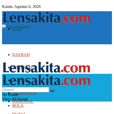
Kamis, Agustus 6, 2026
Login
DAERAH
NASIONAL
DUNIA
DAERAH
OLAH RAGA
No Result
View All Result
NASIONAL
BOLA