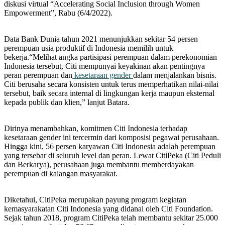
diskusi virtual “Accelerating Social Inclusion through Women
Empowerment”, Rabu (6/4/2022).
Data Bank Dunia tahun 2021 menunjukkan sekitar 54 persen
perempuan usia produktif di Indonesia memilih untuk
bekerja.“Melihat angka partisipasi perempuan dalam perekonomian
Indonesia tersebut, Citi mempunyai keyakinan akan pentingnya
peran perempuan dan
kesetaraan gender
dalam menjalankan bisnis.
Citi berusaha secara konsisten untuk terus memperhatikan nilai-nilai
tersebut, baik secara internal di lingkungan kerja maupun eksternal
kepada publik dan klien,” lanjut Batara.
Dirinya menambahkan, komitmen Citi Indonesia terhadap
kesetaraan gender ini tercermin dari komposisi pegawai perusahaan.
Hingga kini, 56 persen karyawan Citi Indonesia adalah perempuan
yang tersebar di seluruh level dan peran. Lewat CitiPeka (Citi Peduli
dan Berkarya), perusahaan juga membantu memberdayakan
perempuan di kalangan masyarakat.
Diketahui, CitiPeka merupakan payung program kegiatan
kemasyarakatan Citi Indonesia yang didanai oleh Citi Foundation.
Sejak tahun 2018, program CitiPeka telah membantu sekitar 25.000