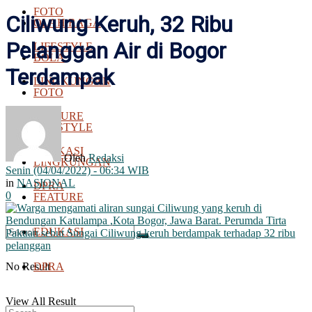
FOTO
Ciliwung Keruh, 32 Ribu
OLAH RAGA
Pelanggan Air di Bogor
LIFESTYLE
BOLA
Terdampak
LINGKUNGAN
FOTO
FEATURE
LIFESTYLE
EDUKASI
Oleh
Redaksi
LINGKUNGAN
Senin (04/04/2022) - 06:34 WIB
in
NASIONAL
DPRA
0
FEATURE
EDUKASI
No Result
DPRA
View All Result