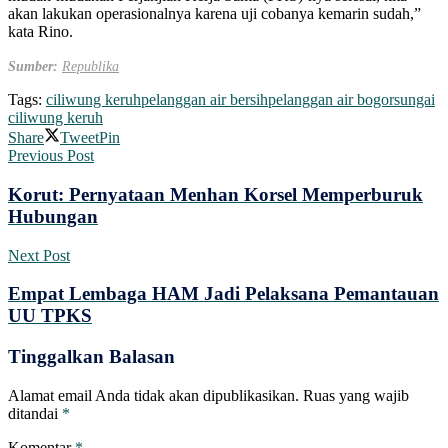
akan lakukan operasionalnya karena uji cobanya kemarin sudah,”
kata Rino.
Sumber:
Republika
Tags:
ciliwung keruh
pelanggan air bersih
pelanggan air bogor
sungai
ciliwung keruh
Share
Tweet
Pin
Previous Post
Korut: Pernyataan Menhan Korsel Memperburuk
Hubungan
Next Post
Empat Lembaga HAM Jadi Pelaksana Pemantauan
UU TPKS
Tinggalkan Balasan
Alamat email Anda tidak akan dipublikasikan.
Ruas yang wajib
ditandai
*
Komentar
*