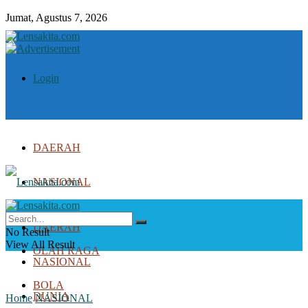
Jumat, Agustus 7, 2026
Login
DAERAH
NASIONAL
DUNIA
DAERAH
No Result
View All Result
OLAH RAGA
NASIONAL
BOLA
DUNIA
Home
NASIONAL