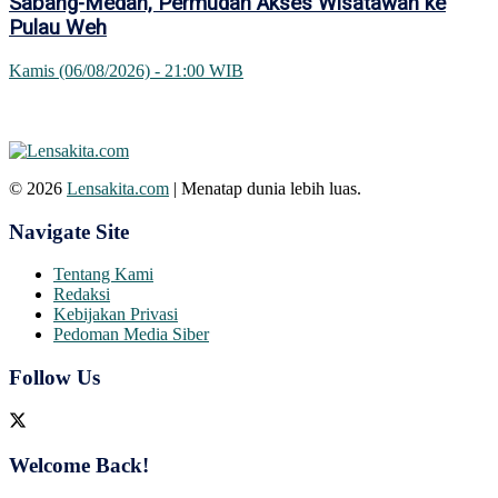
Sabang-Medan, Permudah Akses Wisatawan ke
Pulau Weh
Kamis (06/08/2026) - 21:00 WIB
© 2026
Lensakita.com
| Menatap dunia lebih luas.
Navigate Site
Tentang Kami
Redaksi
Kebijakan Privasi
Pedoman Media Siber
Follow Us
Welcome Back!