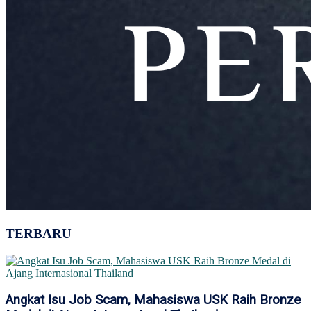
TERBARU
Angkat Isu Job Scam, Mahasiswa USK Raih Bronze