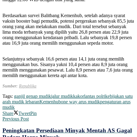
Berdasarkan survei Balitbang Kemenhub, setelah adanya syarat
vaksin booster bagi pemudik, potensi pergerakan sebanyak 85,5 juta
orang yang akan melakukan mudik. Dari total tersebut sebanyak
lima moda terbanyak yang dipilih yaitu 26,8 persen atau 22,9 juta
orang menggunakan kendaraan pribadi. Lalu sebanyak 19,8 persen
atau 16,9 juta orang memilih menggunakan sepeda motor.
Selanjutnya sebanyak 16,6 persen atau 14,1 juta orang memilih
menggunakan bus. Sisanya yakni 10,4 persen atau 8,9 juta orang
memilih menggunakan pesawat. Lalu 8,9 persen atau 7,6 juta orang
memilih menggunakan kereta api antar kota.
Sumber:
Republika
Tags:
ganjil genap mudik
jalur mudik
kakorlantas polri
kebijakan satu
arah mudik lebaran
Kemenhub
one way arus mudik
pengaturan arus
mudik
Share
Tweet
Pin
Previous Post
Peningkatan Persediaan Minyak Mentah AS Gagal