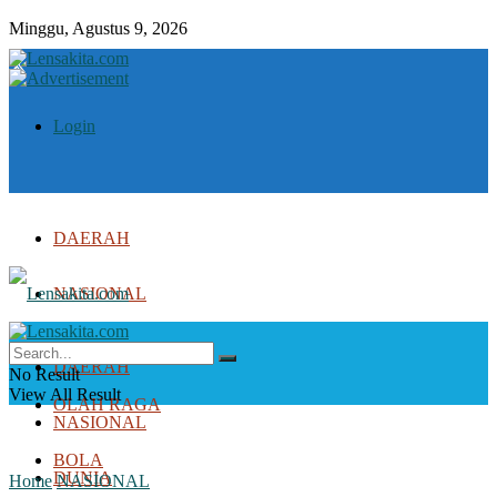
Minggu, Agustus 9, 2026
Login
DAERAH
NASIONAL
DUNIA
DAERAH
No Result
View All Result
OLAH RAGA
NASIONAL
BOLA
DUNIA
Home
NASIONAL