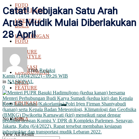
FOTO
Catat! Kebijakan Satu Arah
OLAH RAGA
Arus Mudik Mulai Diberlakukan
LIFESTYLE
BOLA
28 April
LINGKUNGAN
FOTO
FEATURE
LIFESTYLE
EDUKASI
Oleh
Redaksi
LINGKUNGAN
Kamis (14/04/2022) - 09:26 WIB
in
NASIONAL
DPRA
0
FEATURE
EDUKASI
No Result
DPRA
View All Result