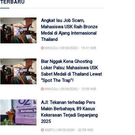
TERBARU
Angkat Isu Job Scam,
Mahasiswa USK Raih Bronze
Medal di Ajang Internasional
Thailand
MINGGU (09/08/2026) - 15:41 WIB
Biar Nggak Kena Ghosting
Loker Palsu: Mahasiswa USK
Sabet Medali di Thailand Lewat
“Spot The Trap”!
MINGGU (09/08/2026) - 13:55 WIB
AJI: Tekanan terhadap Pers
Makin Berbahaya, 89 Kasus
Kekerasan Terjadi Sepanjang
2025
SABTU (08/08/2026) - 22:28 WIB