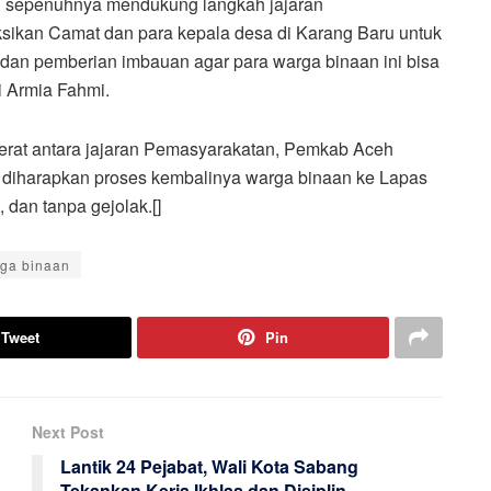
g sepenuhnya mendukung langkah jajaran
sikan Camat dan para kepala desa di Karang Baru untuk
dan pemberian imbauan agar para warga binaan ini bisa
i Armia Fahmi.
g erat antara jajaran Pemasyarakatan, Pemkab Aceh
, diharapkan proses kembalinya warga binaan ke Lapas
 dan tanpa gejolak.[]
ga binaan
Tweet
Pin
Next Post
g
Lantik 24 Pejabat, Wali Kota Sabang
Tekankan Kerja Ikhlas dan Disiplin