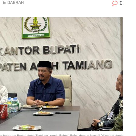
0
in
DAERAH
to bersama Bupati Aceh Tamiang, Armia Fahmi. Foto: Humas Kanwil Ditjenpas Aceh