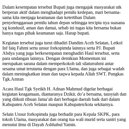
Dalam kesempatan tersebut Bupati juga mengajak masyarakat utk
berperan aktif dalam menghadapi pemilu kedepan, mari bersama-
sama kita menjaga keamanan dan ketertiban Dalam
penyelenggaraan pemilu tahun depan sehingga tercipta nya suasana
yg kondusif, aman dan damai, sebab ini tugas kita bersama bukan
hanya tugas pihak keamanan saja. Harap bupati.
Kegiatan tersebut juga turut dihadiri Dandim Aceh Selatan, Letkol
Inf faiq Fahmi serta unsur forkopimda lainnya serta PJ. Bupati
Abdya yang juga berkesempatan menghadiri Haul tersebut, serta
para undangan lainnya. Dengan demikian Momentum ini
merupakan sarana dalam memperkokoh tali silaturrahmi antar
sesama umat terutama dengan para Ulama, dan juga sebagai wadah
dalam meningkatkan iman dan taqwa kepada Allah SWT. Pungkas
Tgk.Amran
Acara Haul Tgk Syeikh H. Adnan Mahmud digelar berbagai
kegiatan keagamaan, diantaranya Dzikir, do’a bersama, tausyiah dan
yang diikuti ribuan Jama’ah dari berbagai daerah baik dari dalam
Kabupaten Aceh Selatan maupun Kabupaten/kota sekitarnya.
Selain Unsur forkopimda juga berhadir para Kepala SKPK, para
tokoh Ulama, masyarakat dan orang tua wali murid serta santri yang
menutut ilmu di Dayah Ashhabul Yamin.