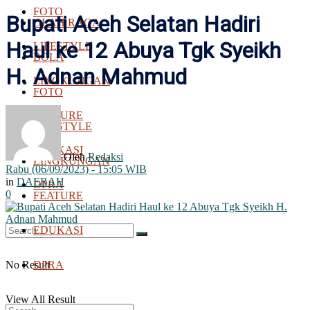
FOTO
Bupati Aceh Selatan Hadiri
OLAH RAGA
Haul ke 12 Abuya Tgk Syeikh
LIFESTYLE
BOLA
H. Adnan Mahmud
LINGKUNGAN
FOTO
FEATURE
LIFESTYLE
EDUKASI
Oleh
Redaksi
LINGKUNGAN
Rabu (06/09/2023) - 15:05 WIB
in
DAERAH
DPRA
0
FEATURE
EDUKASI
No Result
DPRA
View All Result