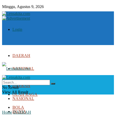
Minggu, Agustus 9, 2026
Login
DAERAH
NASIONAL
DUNIA
DAERAH
No Result
View All Result
OLAH RAGA
NASIONAL
BOLA
DUNIA
Home
DAERAH