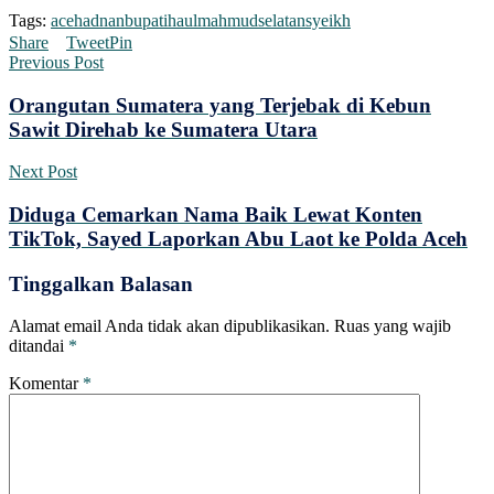
Tags:
aceh
adnan
bupati
haul
mahmud
selatan
syeikh
Share
Tweet
Pin
Previous Post
Orangutan Sumatera yang Terjebak di Kebun
Sawit Direhab ke Sumatera Utara
Next Post
Diduga Cemarkan Nama Baik Lewat Konten
TikTok, Sayed Laporkan Abu Laot ke Polda Aceh
Tinggalkan Balasan
Alamat email Anda tidak akan dipublikasikan.
Ruas yang wajib
ditandai
*
Komentar
*