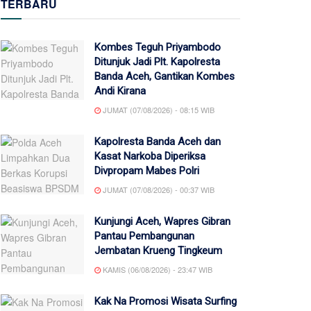
TERBARU
Kombes Teguh Priyambodo
Ditunjuk Jadi Plt. Kapolresta
Banda Aceh, Gantikan Kombes
Andi Kirana
JUMAT (07/08/2026) - 08:15 WIB
Kapolresta Banda Aceh dan
Kasat Narkoba Diperiksa
Divpropam Mabes Polri
JUMAT (07/08/2026) - 00:37 WIB
Kunjungi Aceh, Wapres Gibran
Pantau Pembangunan
Jembatan Krueng Tingkeum
KAMIS (06/08/2026) - 23:47 WIB
Kak Na Promosi Wisata Surfing