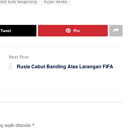
pbd kota tangerang
hujan deras
Tweet
Pin
Next Post
Rusia Cabut Banding Atas Larangan FIFA
g wajib ditandai
*