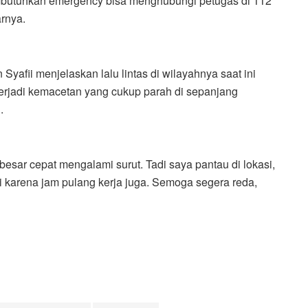
embutuhkan emergency bisa menghubungi petugas di 112
arnya.
yafii menjelaskan lalu lintas di wilayahnya saat ini
terjadi kemacetan yang cukup parah di sepanjang
.
 besar cepat mengalami surut. Tadi saya pantau di lokasi,
mai karena jam pulang kerja juga. Semoga segera reda,