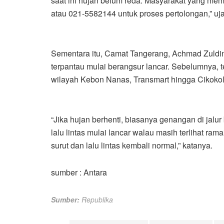
saat ini hujan belum reda. Masyarakat yang m
atau 021-5582144 untuk proses pertolongan,” uj
Sementara itu, Camat Tangerang, Achmad Zuldin S
terpantau mulai berangsur lancar. Sebelumnya, 
wilayah Kebon Nanas, Transmart hingga Cikokol
“Jika hujan berhenti, biasanya genangan di jalur
lalu lintas mulai lancar walau masih terlihat ra
surut dan lalu lintas kembali normal,” katanya.
sumber : Antara
Sumber:
Republika