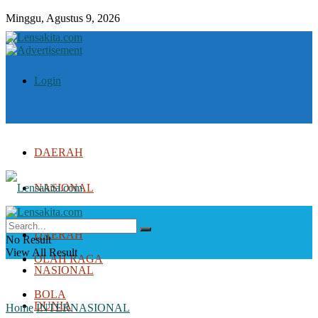
Minggu, Agustus 9, 2026
Login
DAERAH
NASIONAL
DUNIA
DAERAH
No Result
View All Result
OLAH RAGA
NASIONAL
BOLA
DUNIA
Home
INTERNASIONAL