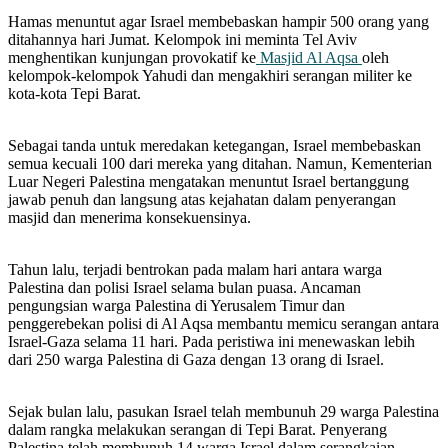
Hamas menuntut agar Israel membebaskan hampir 500 orang yang
ditahannya hari Jumat. Kelompok ini meminta Tel Aviv
menghentikan kunjungan provokatif ke
Masjid Al Aqsa
oleh
kelompok-kelompok Yahudi dan mengakhiri serangan militer ke
kota-kota Tepi Barat.
Sebagai tanda untuk meredakan ketegangan, Israel membebaskan
semua kecuali 100 dari mereka yang ditahan. Namun, Kementerian
Luar Negeri Palestina mengatakan menuntut Israel bertanggung
jawab penuh dan langsung atas kejahatan dalam penyerangan
masjid dan menerima konsekuensinya.
Tahun lalu, terjadi bentrokan pada malam hari antara warga
Palestina dan polisi Israel selama bulan puasa. Ancaman
pengungsian warga Palestina di Yerusalem Timur dan
penggerebekan polisi di Al Aqsa membantu memicu serangan antara
Israel-Gaza selama 11 hari. Pada peristiwa ini menewaskan lebih
dari 250 warga Palestina di Gaza dengan 13 orang di Israel.
Sejak bulan lalu, pasukan Israel telah membunuh 29 warga Palestina
dalam rangka melakukan serangan di Tepi Barat. Penyerang
Palestina telah membunuh 14 warga Israel dalam serangkaian