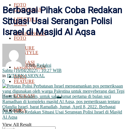
FOTO
Berbagai Pihak Coba Redakan
OLAH RAGA
Situasi Usai Serangan Polisi
LIFESTYLE
BOLA
Israel di Masjid Al Aqsa
LINGKUNGAN
FOTO
FEATURE
LIFESTYLE
EDUKASI
Oleh
Redaksi
LINGKUNGAN
Sabtu (16/04/2022) - 10:27 WIB
in
INTERNASIONAL
DPRA
0
FEATURE
EDUKASI
No Result
DPRA
View All Result