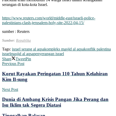
serangan di kota-kota Israel.
https://www.reuters.com/world/middle-east/israeli-police-
palestinians-clash-jerusalem-holy-site-2022-04-15/
sumber : Reuters
Sumber:
Republika
Tags:
israel serang al aqsa
kompleks masjid al aqsa
konflik palestina
israel
masjid al aqsa
penyerangan israel
Share
Tweet
Pin
Previous Post
Korut Rayakan Peringatan 110 Tahun Kelahiran
Kim Il-sung
Next Post
Dunia di Ambang Krisis Pangan Jika Perang dan
Isu Iklim tak Segera Diatasi
Tinggalkan Balasan