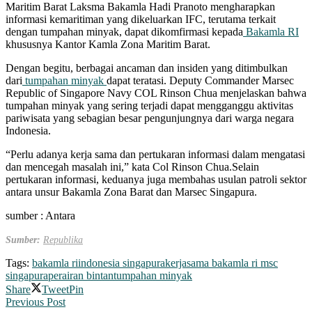
Maritim Barat Laksma Bakamla Hadi Pranoto mengharapkan
informasi kemaritiman yang dikeluarkan IFC, terutama terkait
dengan tumpahan minyak, dapat dikomfirmasi kepada
Bakamla RI
khususnya Kantor Kamla Zona Maritim Barat.
Dengan begitu, berbagai ancaman dan insiden yang ditimbulkan
dari
tumpahan minyak
dapat teratasi. Deputy Commander Marsec
Republic of Singapore Navy COL Rinson Chua menjelaskan bahwa
tumpahan minyak yang sering terjadi dapat mengganggu aktivitas
pariwisata yang sebagian besar pengunjungnya dari warga negara
Indonesia.
“Perlu adanya kerja sama dan pertukaran informasi dalam mengatasi
dan mencegah masalah ini,” kata Col Rinson Chua.Selain
pertukaran informasi, keduanya juga membahas usulan patroli sektor
antara unsur Bakamla Zona Barat dan Marsec Singapura.
sumber : Antara
Sumber:
Republika
Tags:
bakamla ri
indonesia singapura
kerjasama bakamla ri msc
singapura
perairan bintan
tumpahan minyak
Share
Tweet
Pin
Previous Post