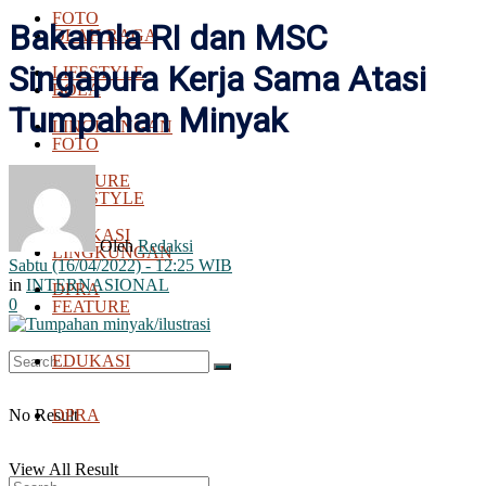
FOTO
Bakamla RI dan MSC
OLAH RAGA
Singapura Kerja Sama Atasi
LIFESTYLE
BOLA
Tumpahan Minyak
LINGKUNGAN
FOTO
FEATURE
LIFESTYLE
EDUKASI
Oleh
Redaksi
LINGKUNGAN
Sabtu (16/04/2022) - 12:25 WIB
in
INTERNASIONAL
DPRA
0
FEATURE
EDUKASI
No Result
DPRA
View All Result