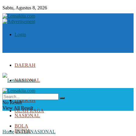
Sabtu, Agustus 8, 2026
Login
DAERAH
NASIONAL
DUNIA
DAERAH
No Result
View All Result
OLAH RAGA
NASIONAL
BOLA
DUNIA
Home
INTERNASIONAL