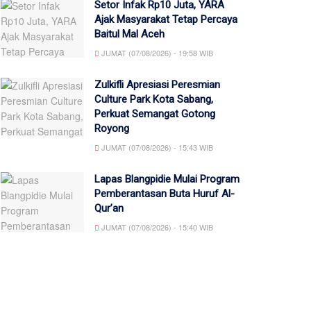
Setor Infak Rp10 Juta, YARA
Ajak Masyarakat Tetap Percaya
Baitul Mal Aceh
JUMAT (07/08/2026) - 19:58 WIB
Zulkifli Apresiasi Peresmian
Culture Park Kota Sabang,
Perkuat Semangat Gotong
Royong
JUMAT (07/08/2026) - 15:43 WIB
Lapas Blangpidie Mulai Program
Pemberantasan Buta Huruf Al-
Qur’an
JUMAT (07/08/2026) - 15:40 WIB