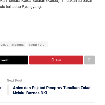
an” tentara Korea Selatan (Korsel). Tindakan itu bakal
dulu terhadap Pyongyang.
istik antarbenua
rudal korut
Tweet
Pin
Next Post
s
Anies dan Pejabat Pemprov Tunaikan Zakat
Melalui Baznas DKI