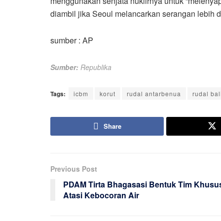
menggunakan senjata nuklirnya untuk “melenyapk
diambil jika Seoul melancarkan serangan lebih 
sumber : AP
Sumber:
Republika
Tags:
icbm
korut
rudal antarbenua
rudal bal
Share
Previous Post
PDAM Tirta Bhagasasi Bentuk Tim Khusu
Atasi Kebocoran Air