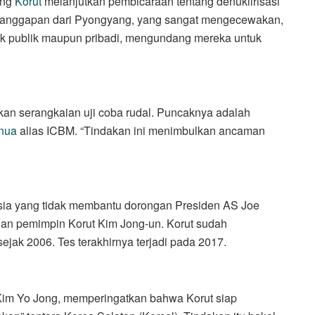
ong
Korut
melanjutkan pembicaraan tentang denuklirisasi
tanggapan dari Pyongyang, yang sangat mengecewakan,
ik publik maupun pribadi, mengundang mereka untuk
kukan serangkaian uji coba rudal. Puncaknya adalah
enua
alias ICBM. “Tindakan ini menimbulkan ancaman
a yang tidak membantu dorongan Presiden AS Joe
an pemimpin Korut Kim Jong-un. Korut sudah
sejak 2006. Tes terakhirnya terjadi pada 2017.
 Kim Yo Jong, memperingatkan bahwa Korut siap