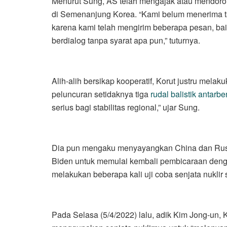
Menurut Sung, AS telah mengajak atau mendor
di Semenanjung Korea. “Kami belum menerima 
karena kami telah mengirim beberapa pesan, ba
berdialog tanpa syarat apa pun,” tuturnya.
Alih-alih bersikap kooperatif, Korut justru mela
peluncuran setidaknya tiga
rudal balistik antarb
serius bagi stabilitas regional,” ujar Sung.
Dia pun mengaku menyayangkan China dan Rusi
Biden untuk memulai kembali pembicaraan deng
melakukan beberapa kali uji coba senjata nuklir 
Pada Selasa (5/4/2022) lalu, adik Kim Jong-un,