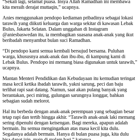
“Sekali lagi, selamat puasa. Insya Allah Ramadhan ini membawa
kita meraih derajat muttaqin,” ucapnya.
Anies menggunakan pendopo kediaman pribadinya sebagai lokasi
tarawih yang diikuti keluarga dan warga sekitar di kawasan Lebak
Bulus, Jakarta Selatan. Dalam unggahan di Instagram
@aniesbaswedan itu, ia membagikan suasana anak-anak yang ikut
beribadah menyambut bulan suci Ramadhan.
“Di pendopo kami semua kembali bersujud bersama. Puluhan
warga, khususnya anak-anak dan ibu-ibu, di kampung kami di
Lebak Bulus. Pendopo ini memang biasa digunakan untuk tarawih,”
ucapnya.
Mantan Menteri Pendidikan dan Kebudayaan itu kemudian teringat
masa kecil ketika ibadah tarawih, yakni sarung, peci dan baju
terlihat rapi saat datang. Namun, saat akan pulang banyak yang
berantakan, peci miring, gulungan sarungnya longgar, bahkan
sebagian sudah melorot.
Hal itu berbeda dengan anak-anak perempuan yang sebagian besar
tetap rapi dan tertib hingga akhir. “Tarawih anak-anak laki memang
sering dipenuhi dengan keisengan. Bagi mereka, apapun adalah
bermain. Itu semua mengingatkan atas masa kecil kita dulu.
Segalanya adalah bermain. Hanya di bulan puasa juga, kita dulu
bisa dapat izin, main di malam hari,” katanya.