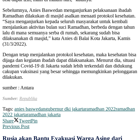
Sebelumnya, Anies Baswedan menganjurkan pelaksanaan ibadah
Ramadhan dilakukan di masjid asalkan menaati protokol kesehatan.
“Saya menganjurkan kepada seluruh masyarakat untuk kembali
menjalankan aktivitas bulan suci Ramadhan, berbeda dengan tahun
lalu di mana semuanya serba di rumah, sekarang sudah bisa
dilaksanakan di masjid,” kata Anies di Balai Kota Jakarta, Kamis
(31/3/2022).
Dengan tetap menjalankan protokol kesehatan, maka kesehatan bisa
dijaga dan kegiatan ibadah dapat dilaksanakan. Menurut dia, situasi
pandemi Covid-19 di Jakarta sudah lebih terkendali dan didukung
cakupan vaksinasi yang besar sehingga memungkinkan pelonggaran
dilakukan.
sumber : Antara
Sumber:
Republika
Tags:
anies baswedan
gubernur dki jakarta
ramadhan 2022
ramadhan
2022 jakarta
ramadhan jakarta
Share
Tweet
Pin
Previous Post
Rusia akan Bantu Evakuasi Warga Asing dari