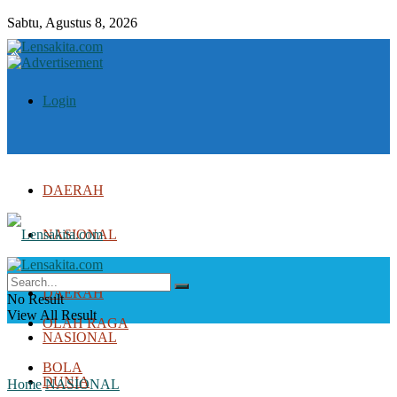
Sabtu, Agustus 8, 2026
Login
DAERAH
NASIONAL
DUNIA
DAERAH
No Result
View All Result
OLAH RAGA
NASIONAL
BOLA
DUNIA
Home
NASIONAL