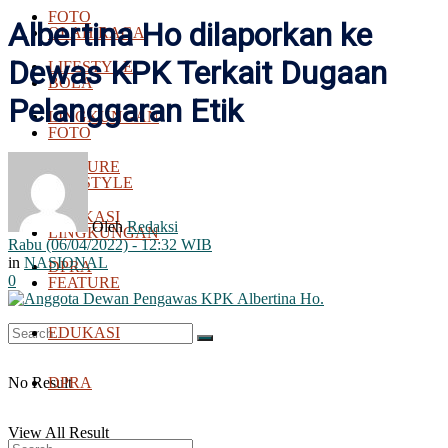
FOTO
Albertina Ho dilaporkan ke
OLAH RAGA
Dewas KPK Terkait Dugaan
LIFESTYLE
BOLA
Pelanggaran Etik
LINGKUNGAN
FOTO
FEATURE
LIFESTYLE
EDUKASI
Oleh
Redaksi
LINGKUNGAN
Rabu (06/04/2022) - 12:32 WIB
in
NASIONAL
DPRA
0
FEATURE
EDUKASI
No Result
DPRA
View All Result