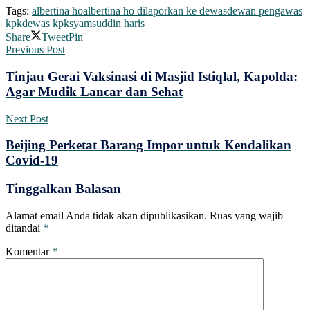
Tags:
albertina ho
albertina ho dilaporkan ke dewas
dewan pengawas
kpk
dewas kpk
syamsuddin haris
Share
Tweet
Pin
Previous Post
Tinjau Gerai Vaksinasi di Masjid Istiqlal, Kapolda:
Agar Mudik Lancar dan Sehat
Next Post
Beijing Perketat Barang Impor untuk Kendalikan
Covid-19
Tinggalkan Balasan
Alamat email Anda tidak akan dipublikasikan.
Ruas yang wajib
ditandai
*
Komentar
*