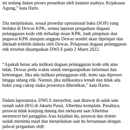
ini sedang dalam proses penarikan oleh instansi asalnya, Kejaksaan
Agung,” kata Haris.
Dia menjelaskan, sesuai prosedur operasional baku (SOP) yang
berlaku di Dewas KPK, semua laporan pengaduan dugaan
pelanggaran kode etik terhadap insan KPK, baik pimpinan dan
pegawai KPK maupun anggota Dewas sendiri akan dipelajari dan
ditelaah terlebih dahulu oleh Dewas. Pelaporan dugaan pelanggaran
etik tersebut disampaikan DWLS pada 2 Maret 2022.
“Apakah benar ada indikasi dugaan pelanggaran kode etik atau
tidak. Dewas perlu waktu untuk mengumpulkan informasi dan
keterangan. Jika ada indikasi pelanggaran etik, tentu saja diproses
hingga sidang etik. Namun, jika indikasinya lemah dan tidak ada
bukti yang cukup maka prosesnya dihentikan,” kata Harus.
Dalam laporannya, DWLS menyebut, saat dirawat di salah satu
rumah sakit (RS) di Jakarta Pusat, Albertina komplain. Pasalnya,
perawat tidak kunjung datang dan melayani saat Albertina
memencet bel panggilan.Atas kejadian itu, perawat dan dokter
sudah meminta maaf dan menjelaskan saat itu bersamaan dengan
jadwal pergantian
shift
.