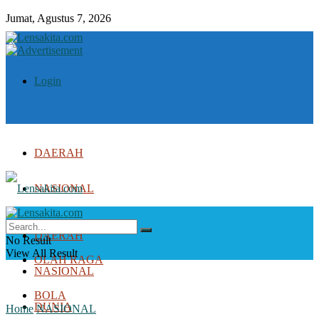
Jumat, Agustus 7, 2026
Login
DAERAH
NASIONAL
DUNIA
DAERAH
No Result
View All Result
OLAH RAGA
NASIONAL
BOLA
DUNIA
Home
NASIONAL