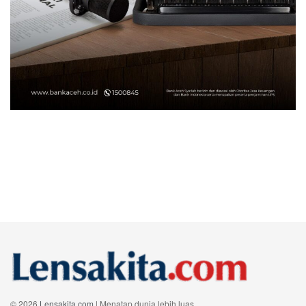
© 2026
Lensakita.com
| Menatap dunia lebih luas.